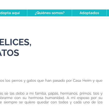
dopta aquí
¿Quiénes somos?
Adoptados
ELICES,
ATOS
dos los perros y gatos que han pasado por Casa Heim y que
as se las debo a mi familia, papás, hermanos, primos, tíos y
mbrarme con su hermosa humanidad. A mi esposo por su
e siempre se quiere quedar con todos y cada uno de los