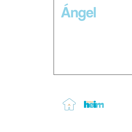
Ángel
Correo:
contacto@casaheim.org
Teléfono: 55 8096 7321
Ciudad de México, CDMX