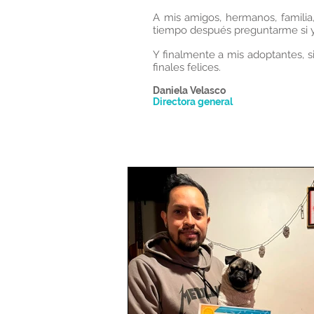
A mis amigos, hermanos, familia
tiempo después preguntarme si y
Y finalmente a mis adoptantes, si
finales felices.
Daniela Velasco
Directora general