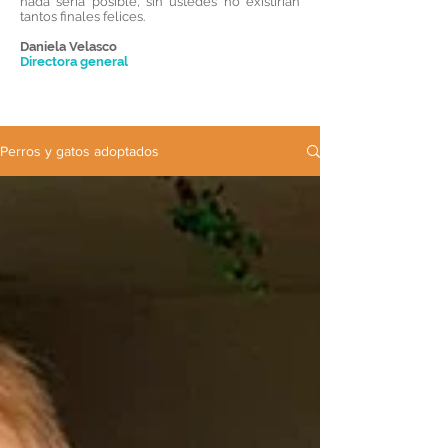
nada sería posible, sin ustedes no existirían
tantos finales felices.
Daniela Velasco
Directora general
Perros y gatos adoptados