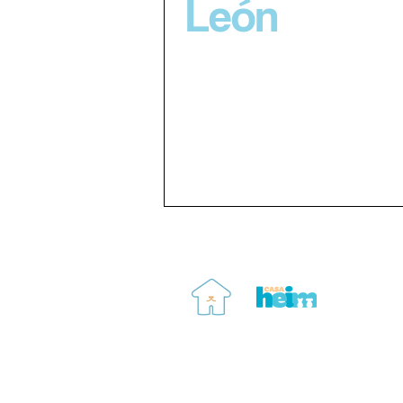
León
Correo:
contacto@casaheim.org
Teléfono: 55 8096 7321
Ciudad de México, CDMX