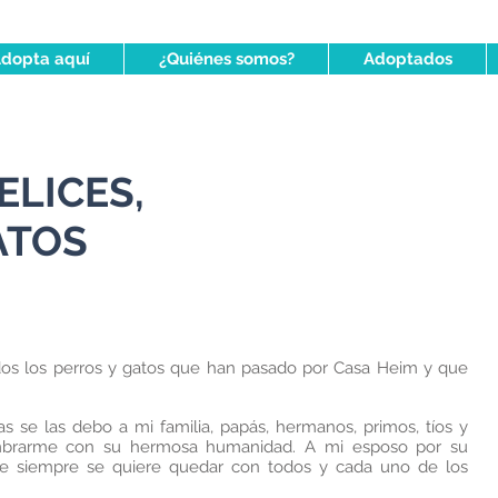
dopta aquí
¿Quiénes somos?
Adoptados
ELICES,
ATOS
dos los perros y gatos que han pasado por Casa Heim y que
as se las debo a mi familia, papás, hermanos, primos, tíos y
mbrarme con su hermosa humanidad. A mi esposo por su
e siempre se quiere quedar con todos y cada uno de los