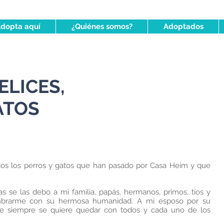
dopta aquí
¿Quiénes somos?
Adoptados
ELICES,
ATOS
dos los perros y gatos que han pasado por Casa Heim y que
as se las debo a mi familia, papás, hermanos, primos, tíos y
mbrarme con su hermosa humanidad. A mi esposo por su
e siempre se quiere quedar con todos y cada uno de los