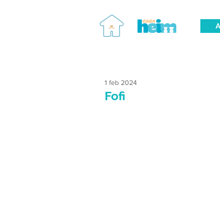
A
1 feb 2024
Fofi