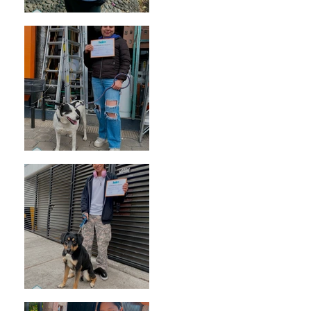
Bellota
Vaquita
Spot