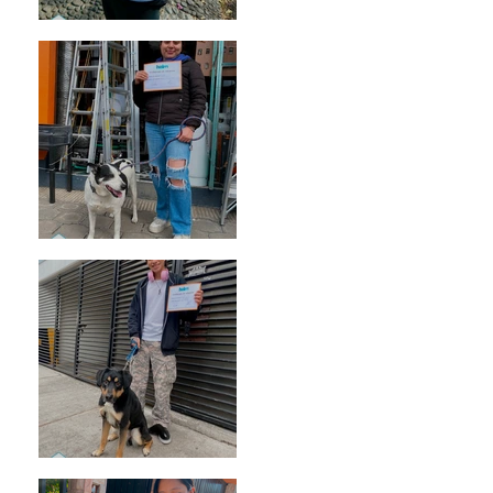
Bellota
Vaquita
Spot