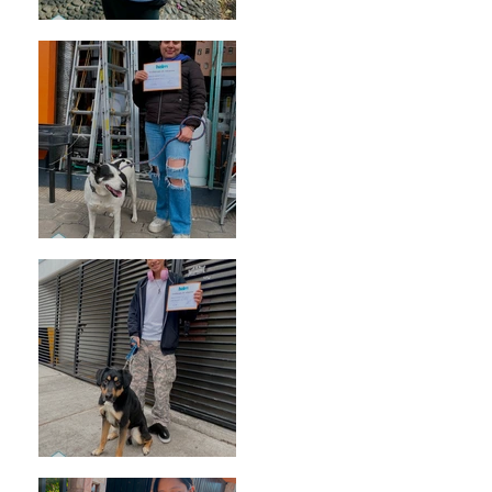
Bellota
Vaquita
Spot