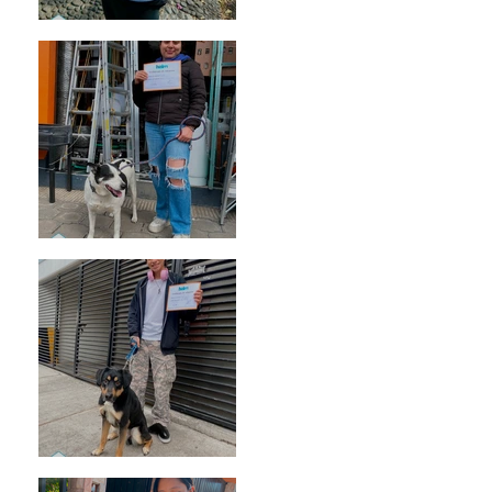
Bellota
Vaquita
Spot