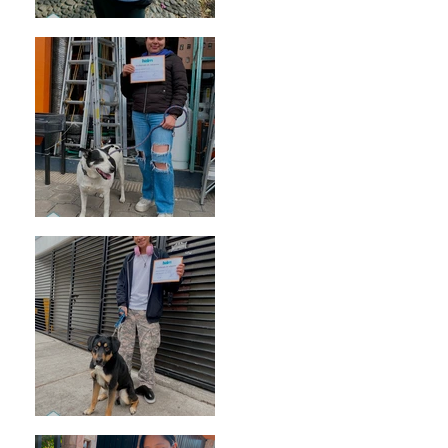
Bellota
Vaquita
Spot