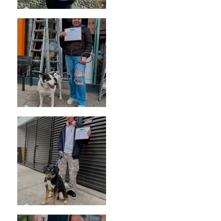
Bellota
Vaquita
Spot