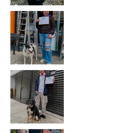
Bellota
Vaquita
Spot