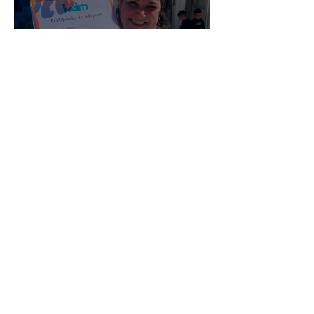
Maria Felix
Archivo
julio de 2026
(3)
3 entradas
junio de 2026
(2)
2 entradas
enero de 2026
(16)
16 entradas
septiembre de 2025
(5)
5 entradas
julio de 2025
(3)
3 entradas