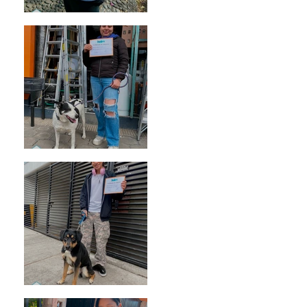
Bellota
Vaquita
Spot