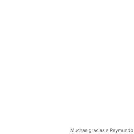
 Muchas gracias a Raymundo Orozco por darle un hogar a Clarck, estamos seguros 