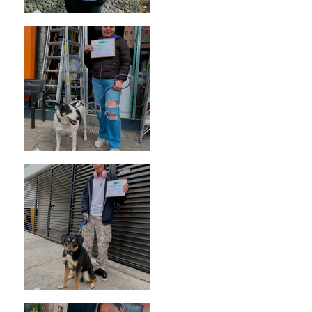
Bellota
Vaquita
Spot