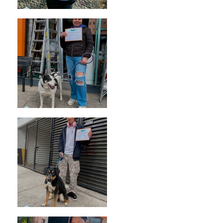
Bellota
Vaquita
Spot