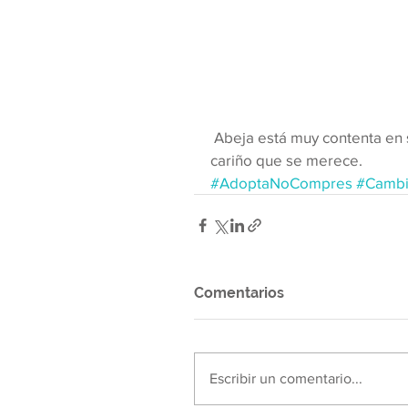
 Abeja está muy contenta en su hogar, muchas gracias a su adoptante por darle el 
cariño que se merece.
#AdoptaNoCompres
#Cambi
Comentarios
Escribir un comentario...