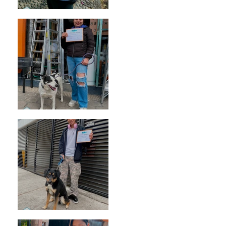
Bellota
Vaquita
Spot