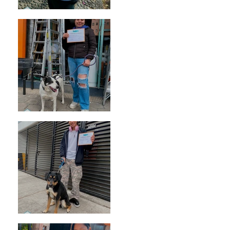
Bellota
Vaquita
Spot