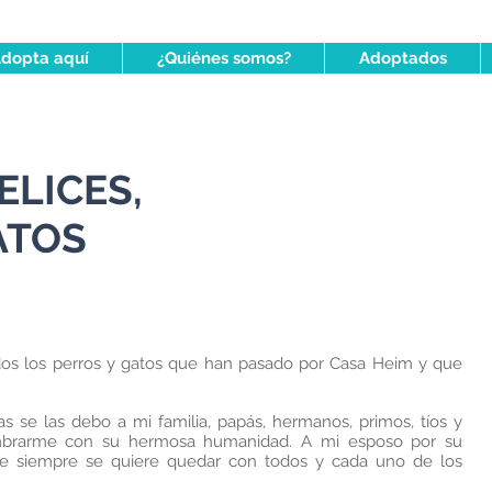
dopta aquí
¿Quiénes somos?
Adoptados
ELICES,
ATOS
dos los perros y gatos que han pasado por Casa Heim y que
as se las debo a mi familia, papás, hermanos, primos, tíos y
mbrarme con su hermosa humanidad. A mi esposo por su
e siempre se quiere quedar con todos y cada uno de los