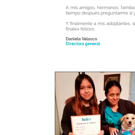
A mis amigos, hermanos, familia
tiempo después preguntarme si y
Y finalmente a mis adoptantes, si
finales felices.
Daniela Velasco
Directora general