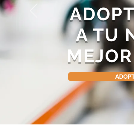
ADOPT
A TU
MEJOR
ADOPT