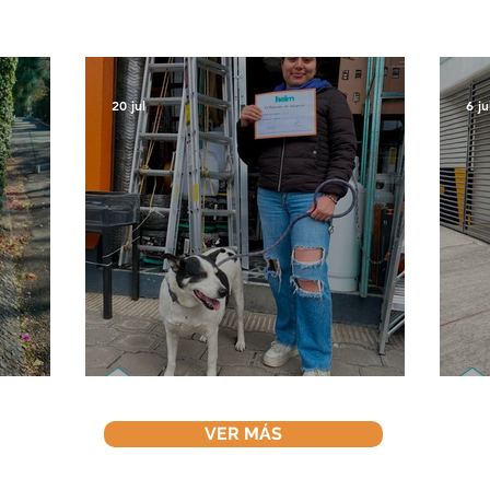
20 jul
6 ju
Vaquita
S
VER MÁS