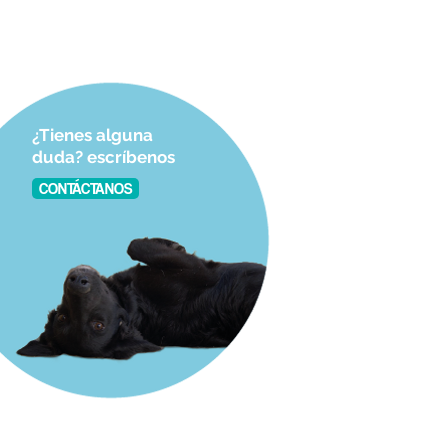
¿Tienes alguna
duda? escríbenos
CONTÁCTANOS