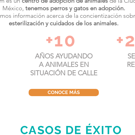
im es un
centro de adopción de animales
de la Ciu
México,
tenemos perros y gatos en adopción.
mos información acerca de la concientización sobr
esterilización y cuidados de los animales.
+10
+
AÑOS AYUDANDO
S
A ANIMALES EN
RE
SITUACIÓN DE CALLE
CONOCE MÁS
CASOS DE ÉXITO