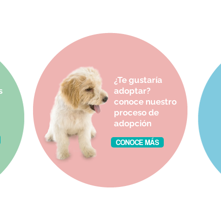
¿Te gustaría
s
adoptar?
conoce nuestro
proceso de
adopción
CONOCE MÁS