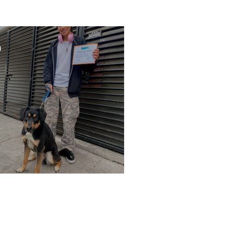
l
pot