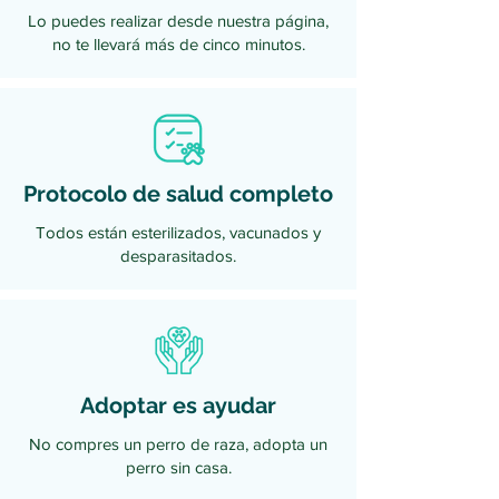
eres una persona alta, ellos son
Lo puedes realizar desde nuestra página,
ideales para jugar. 7. Son perros
no te llevará más de cinco minutos.
agradecidos. Al tener la
oportunidad de vivir en un lugar
que les de amor y compañía en
su vida adulta y no dudan en
demostrarlo en todo momento.
Protocolo de salud completo
Todos están esterilizados, vacunados y
desparasitados.
Adoptar es ayudar
No compres un perro de raza, adopta un
perro sin casa.