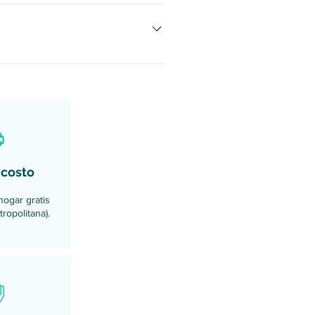
 que estará contigo en todo
to tiene grandes ventajas.
s. 2. Son más tranquilos que un
enados para hacer sus
 necesitan refuerzos anuales de
da. 5. Es un mito que no pueden
 6. Los puedes abrazar en todo
 costo
 tener la oportunidad de vivir en
mento.
hogar gratis
ropolitana).