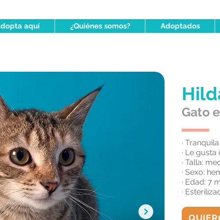
dopta aquí
¿Quiénes somos?
Adoptados
Hild
Gato 
· Tranquila
· Le gusta 
· Talla: me
· Sexo: he
· Edad: 7 
· Esterili
QUIER