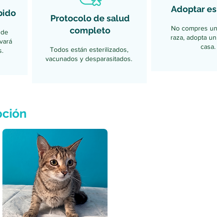
Adoptar es
pido
Protocolo de salud
No compres un
completo
sde
raza, adopta un
evará
casa.
Todos están esterilizados,
.
vacunados y desparasitados.
pción