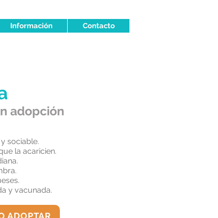
Información
Contacto
a
en adopción
 y sociable.
que la acaricien.
diana.
mbra.
meses.
zada y vacunada.
O ADOPTAR