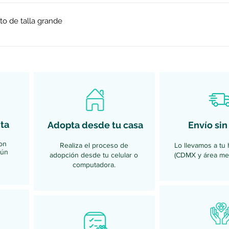
ro proceso de adopción.
to de talla grande
cisión que te da la oportunidad de tener un compañero de vida
que adoptar un cachorro es mejor, pero adoptar un perro adul
 un perro adulto: 1. Conoces su tamaño final, ya no crecerán má
 destruir cosas, morder y correr todo el tiempo. 3. Están entr
atallar para enseñarle en qué lugar tiene que hacerlo. 4. Solo
 cachorros que necesitan más durante sus primeros meses de vi
uidado básico de un perro puedes tener uno en cualquier casa.
ta
Adopta desde tu casa
Envío sin
lta, ellos son ideales para jugar. 7. Son perros agradecidos. Al
pañía en su vida adulta y no dudan en demostrarlo en todo mo
on
Realiza el proceso de
Lo llevamos a tu 
gún
adopción desde tu celular o
(CDMX y área met
computadora.