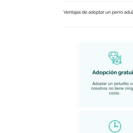
Da clic aquí para conocer nuest
Ventajas de adoptar un perro adul
Adoptar un perro es una gran de
momento. Muchas personas creen 
Ventajas o beneficios de adoptar
cachorro. Han pasado la etapa de
necesidades. Ya no tendrás que b
sus vacunas, a diferencia de los
vivir en departamentos, con el c
Adopción gratui
momento. Si tú eres una persona a
un lugar que les de amor y com
Adoptar un peludito c
nosotros no tiene nin
costo.