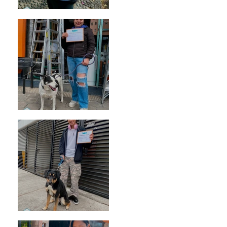
Bellota
Vaquita
Spot